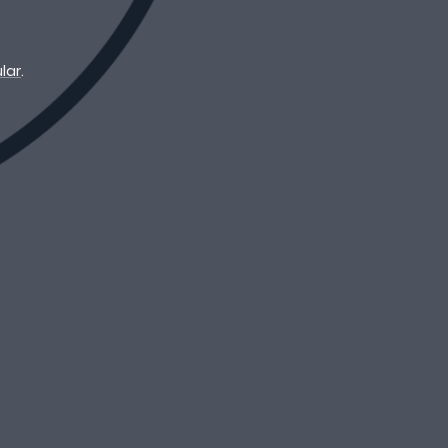
lar
.