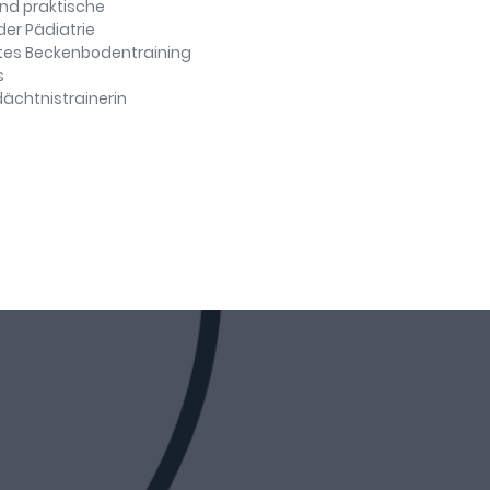
d praktische
er Pädiatrie
ertes Beckenbodentraining
s
ächtnistrainerin