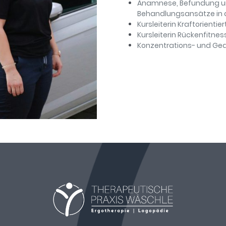
Anamnese, Befundung un
Behandlungsansätze in d
Kursleiterin Kraftorienti
Kursleiterin Rückenfitnes
Konzentrations- und Ged