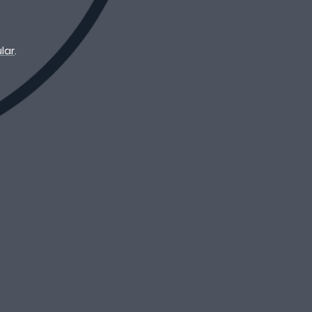
lar
.