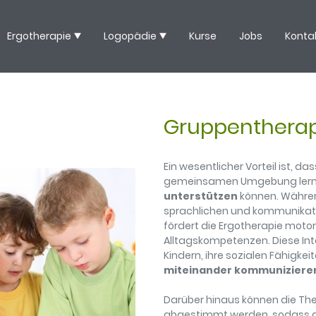
Ergotherapie
Logopädie
Kurse
Jobs
Konta
Gruppenthera
Ein wesentlicher Vorteil ist, das
gemeinsamen Umgebung lern
unterstützen
können. Währen
sprachlichen und kommunikativ
fördert die Ergotherapie moto
Alltagskompetenzen. Diese Int
Kindern, ihre sozialen Fähigkei
miteinander kommuniziere
Darüber hinaus können die Th
abgestimmt werden, sodass di