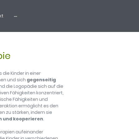
kt
pie
s die Kinder in einer
en und sich
gegenseitig
d die Logopädie sich auf die
en Fähigkeiten konzentriert,
rische Fähigkeiten und
eraktion ermöglicht es den
ten zu stärken, indem sie
n und kooperieren
.
erapien aufeinander
e Kinder in verschiedenen