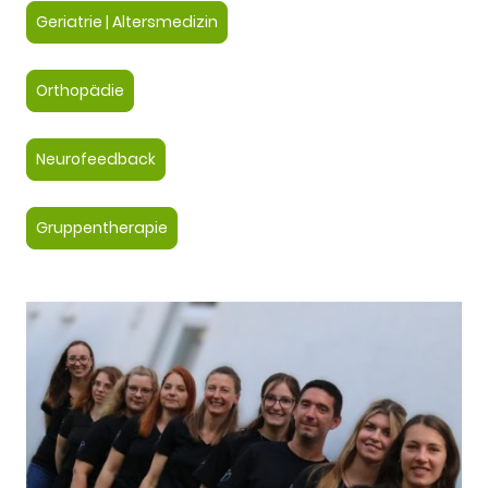
Geriatrie | Altersmedizin
Orthopädie
Neurofeedback
Gruppentherapie