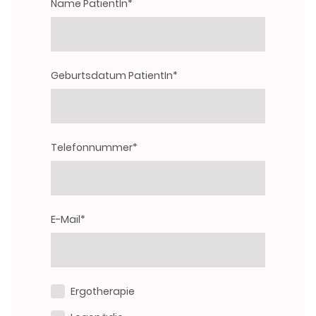
Name PatientIn
*
Geburtsdatum PatientIn
*
Telefonnummer
*
E-Mail
*
Ergotherapie