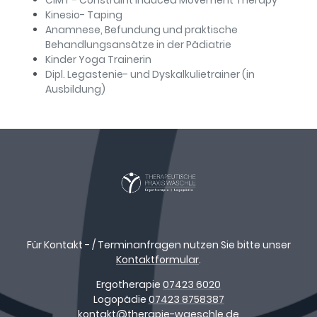
CIMT - Constraint Induced Movement Therapy
Kinesio- Taping
Anamnese, Befundung und praktische
Behandlungsansätze in der Pädiatrie
Kinder Yoga Trainerin
Dipl. Legastenie- und Dyskalkulietrainer (in
Ausbildung)
Für Kontakt - / Terminanfragen nutzen Sie bitte unser
Kontaktformular
.
Ergotherapie
07423 6020
Logopädie
07423 8758387
kontakt@therapie-waeschle.de